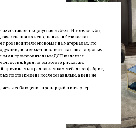
ае составляет корпусная мебель. И хотелось бы,
 качественна по исполнению и безопасна в
е производители экономят на материалах, что
одукции, но и может повлиять на ваше здоровье.
стными производителями ДСП выделяет
альдегид. Вряд ли вы хотите рисковать
той причине мы предлагаем вам мебель от фабрик,
орых подтверждена исследованиями, а цена не
ется соблюдение пропорций в интерьере.
м большим или, напротив, слишком маленьким
 неудобно. При обилии массивных предметов
ранства, и, даже при отсутствии клаустрофобии,
злишнем минимализме ощущается какая-то
юта в интерьере. Поэтому необходим специалист по
торы и создать уникальную и функциональную