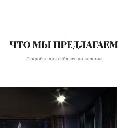
в сумасшедшем темпе и не у всех есть желание и
одбор мебели и анализ рынка. Обращаясь к нам,
зательства выбора. Вы говорите свое видение – мы
те внести изменения до устраивающего варианта.
ЧТО МЫ ПРЕДЛАГАЕМ
Откройте для себя все коллекции