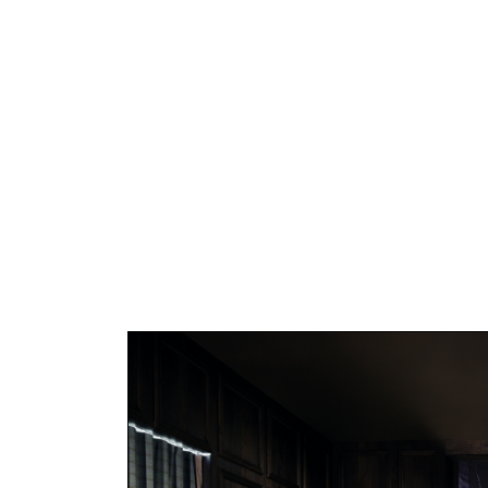
В современном обществе мы все живем 
возможность тратить время на долгий п
вы снимаете с себя практически все обя
делаем проект. В любой момент вы може
С нами вы будете уверены в результате.​