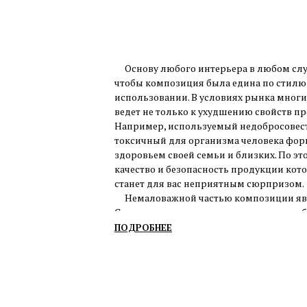
Основу любого интерьера в любом случ
чтобы композиция была едина по стилю,
использовании. В условиях рынка многи
ведет не только к ухудшению свойств пр
Например, используемый недобросове
токсичный для организма человека форм
здоровьем своей семьи и близких. По э
качество и безопасность продукции кот
станет для вас неприятным сюрпризом.
Немаловажной частью композиции явля
Согласитесь, что в комнате со слишко
количеством мебели мы чувствуем себя
ПОДРОБНЕЕ
создается впечатление замкнутого прост
вам будет дискомфортно. Также при и
недостаточность, пустота, отсутствие у
проектированию, чтобы учесть все фак
обстановку по разумной цене.